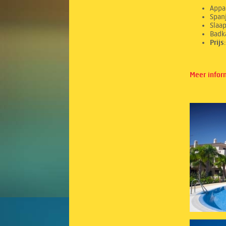
Appa
Spanj
Sl
Ba
Prij
Meer infor