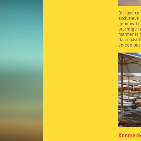
Dit luxe co
exclusieve 
gebouwd in
prachtige 
marmer is g
Daarnaast b
en een bev
Kenmerke