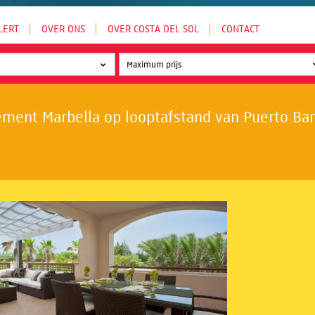
LERT
OVER ONS
OVER COSTA DEL SOL
CONTACT
ment Marbella op looptafstand van Puerto Banú