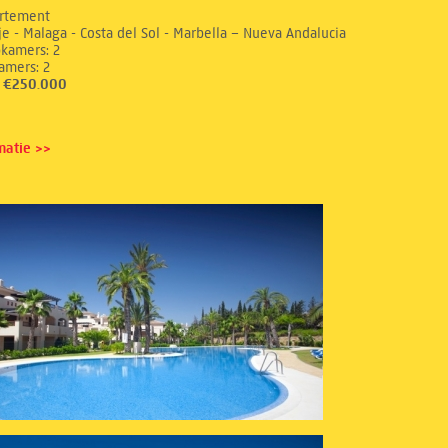
rtement
e - Malaga - Costa del Sol - Marbella – Nueva Andalucia
aapkamers: 2
dkamers: 2
s: €250.000
matie >>