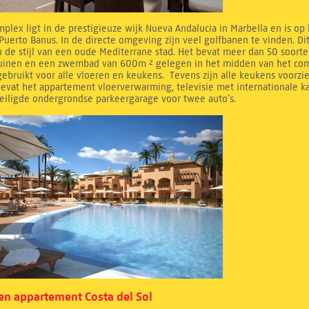
mplex ligt in de prestigieuze wijk Nueva Andalucia in Marbella en is op
Puerto Banus. In de directe omgeving zijn veel golfbanen te vinden. D
 de stijl van een oude Mediterrane stad. Het bevat meer dan 50 soorte
tuinen en een zwembad van 600m ² gelegen in het midden van het compl
ebruikt voor alle vloeren en keukens. Tevens zijn alle keukens voorzi
evat het appartement vloerverwarming, televisie met internationale k
eiligde ondergrondse parkeergarage voor twee auto’s.
n appartement Costa del Sol