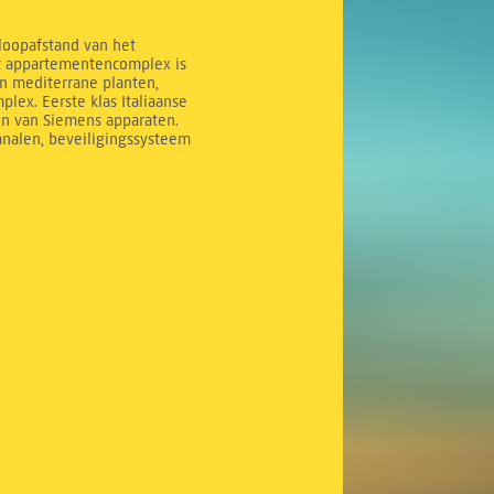
 loopafstand van het
it appartementencomplex is
n mediterrane planten,
ex. Eerste klas Italiaanse
en van Siemens apparaten.
analen, beveiligingssysteem