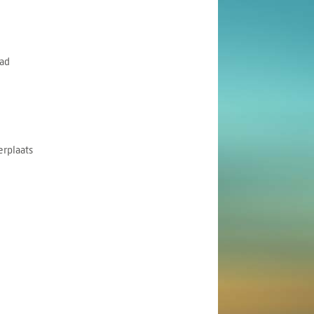
ad
rplaats