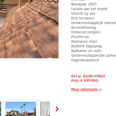
Bouwjaar
2003
Locatie aan het strand
Uitzicht op zee
Drie terrassen
Gemeenschappelijk zwemb
Airconditioning
Omheind complex
Privéterras
Marmeren vloer
Dubbele beglazing
Badkamer en suite
Gemeenschappelijke parkee
Ongemeubileerd
Ref.nr: RSOR5391601
Prijs: € 399.000,-
Meer informatie ›››