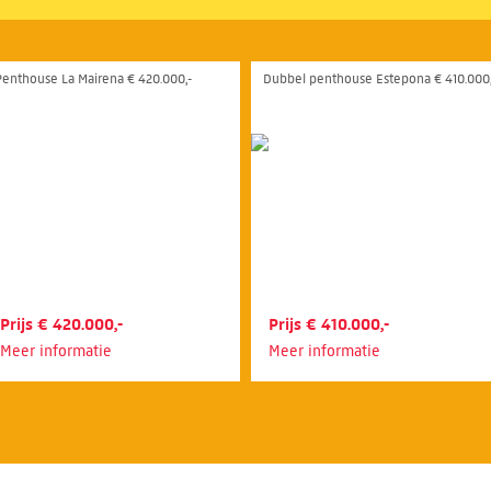
Penthouse La Mairena € 420.000,-
Dubbel penthouse Estepona € 410.000,
Prijs € 420.000,-
Prijs € 410.000,-
Meer informatie
Meer informatie