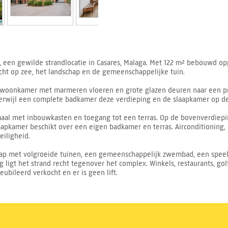
s, een gewilde strandlocatie in Casares, Malaga. Met 122 m² bebouwd op
cht op zee, het landschap en de gemeenschappelijke tuin.
e woonkamer met marmeren vloeren en grote glazen deuren naar een pr
terwijl een complete badkamer deze verdieping en de slaapkamer op de
llemaal met inbouwkasten en toegang tot een terras. Op de bovenverdie
aapkamer beschikt over een eigen badkamer en terras. Airconditioning
eiligheid.
hap met volgroeide tuinen, een gemeenschappelijk zwembad, een spee
ligt het strand recht tegenover het complex. Winkels, restaurants, go
ubileerd verkocht en er is geen lift.