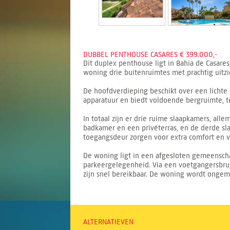
DUBBEL PENTHOUSE CASARES € 399.000,-
Dit duplex penthouse ligt in Bahia de Casare
woning drie buitenruimtes met prachtig uitzi
De hoofdverdieping beschikt over een licht
apparatuur en biedt voldoende bergruimte, 
In totaal zijn er drie ruime slaapkamers, a
badkamer en een privéterras, en de derde sl
toegangsdeur zorgen voor extra comfort en v
De woning ligt in een afgesloten gemeensc
parkeergelegenheid. Via een voetgangersbrug 
zijn snel bereikbaar. De woning wordt ongeme
ALTERNATIEVEN