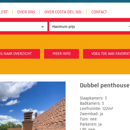
LERT
OVER ONS
OVER COSTA DEL SOL
CONTACT
G NAAR OVERZICHT
MEER INFO
VOEG TOE AAN FAVORIE
Dubbel penthouse 
Slaapkamers
3
Badkamers
3
Leefruimte
122m²
Zwembad
ja
Tuin
nee
Parkeren
ja
Lift
nee