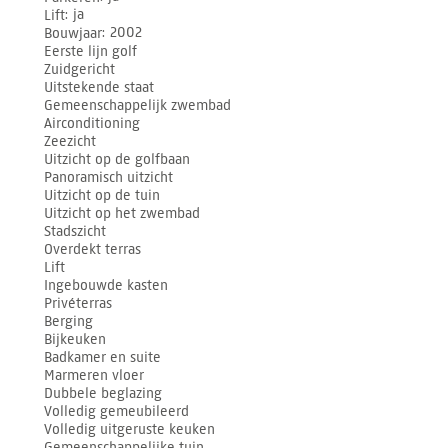
Lift
ja
Bouwjaar
2002
Eerste lijn golf
Zuidgericht
Uitstekende staat
Gemeenschappelijk zwembad
Airconditioning
Zeezicht
Uitzicht op de golfbaan
Panoramisch uitzicht
Uitzicht op de tuin
Uitzicht op het zwembad
Stadszicht
Overdekt terras
Lift
Ingebouwde kasten
Privéterras
Berging
Bijkeuken
Badkamer en suite
Marmeren vloer
Dubbele beglazing
Volledig gemeubileerd
Volledig uitgeruste keuken
Gemeenschappelijke tuin