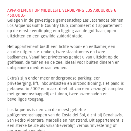
APPARTEMENT OP MIDDELSTE VERDIEPING LOS ARQUEROS €
430.000,-
Gelegen in de gevestigde gemeenschap Las Jacarandas binnen
Los Arqueros Golf & Country Club, combineert dit appartement
op de eerste verdieping een ligging aan de golfbaan, open
uitzichten en een gewilde zuidoriëntatie.
Het appartement biedt een lichte woon- en eetkamer, een
aparte uitgeruste keuken, twee slaapkamers en twee
badkamers. Vanaf het privéterras geniet u van uitzicht op de
golfbaan, de tuinen en de zee, ideaal voor buiten dineren en
ontspannen mediterraan wonen.
Extra’s zijn onder meer ondergrondse parking, een
privéberging, lift, inbouwkasten en airconditioning. Het pand is
gebouwd in 2002 en maakt deel uit van een verzorgd complex
met gemeenschappelijke tuinen, twee zwembaden en
beveiligde toegang.
Los Arqueros is een van de meest geliefde
golfgemeenschappen van de Costa del Sol, dicht bij Benahavís,
San Pedro Alcántara, Marbella en het strand. Dit appartement is
een sterke keuze als vakantieverblijf, verhuurinvestering of
permanente woning.