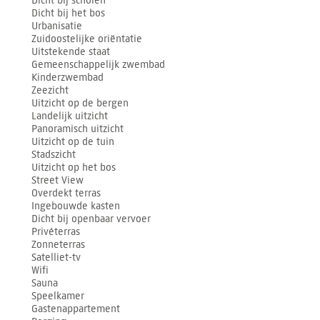
Dicht bij scholen
Dicht bij het bos
Urbanisatie
Zuidoostelijke oriëntatie
Uitstekende staat
Gemeenschappelijk zwembad
Kinderzwembad
Zeezicht
Uitzicht op de bergen
Landelijk uitzicht
Panoramisch uitzicht
Uitzicht op de tuin
Stadszicht
Uitzicht op het bos
Street View
Overdekt terras
Ingebouwde kasten
Dicht bij openbaar vervoer
Privéterras
Zonneterras
Satelliet-tv
Wifi
Sauna
Speelkamer
Gastenappartement