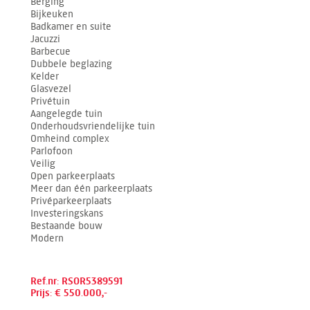
Berging
Bijkeuken
Badkamer en suite
Jacuzzi
Barbecue
Dubbele beglazing
Kelder
Glasvezel
Privétuin
Aangelegde tuin
Onderhoudsvriendelijke tuin
Omheind complex
Parlofoon
Veilig
Open parkeerplaats
Meer dan één parkeerplaats
Privéparkeerplaats
Investeringskans
Bestaande bouw
Modern
Ref.nr: RSOR5389591
Prijs: € 550.000,-