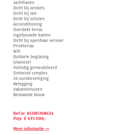
Jachthaven
Dicht bij winkels
Dicht bij zee
Dicht bij scholen
Airconditioning
Overdekt terras
Ingebouwde kasten
Dicht bij openbaar vervoer
Privéterras
Wifi
Dubbele beglazing
Glasvezel
Volledig gemeubileerd
Omheind complex
24-uursbeveiliging
Belegging
Vakantiehuizen
Bestaande bouw
Ref.nr: RSOR5108434
Prijs: € 635.000,-
Meer informatie ›››