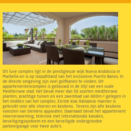
Dit luxe complex ligt in de prestigieuze wijk Nueva Andalucia in
Marbella en is op loopafstand van het exclusieve Puerto Banus. In
de directe omgeving zijn veel golfbanen te vinden. Dit
appartementencomplex is gebouwd in de stijl van een oude
Mediterrane stad. Het bevat meer dan 50 soorten mediterrane
planten, prachtige tuinen en een zwembad van 600m ² gelegen in
het midden van het complex. Eerste klas Italiaanse marmer is
gebruikt voor alle vloeren en keukens. Tevens zijn alle keukens
voorzien van Siemens apparaten. Daarnaast bevat het appartement
vloerverwarming, televisie met internationale kanalen,
beveiligingssysteem en een beveiligde ondergrondse
parkeergarage voor twee auto’s.