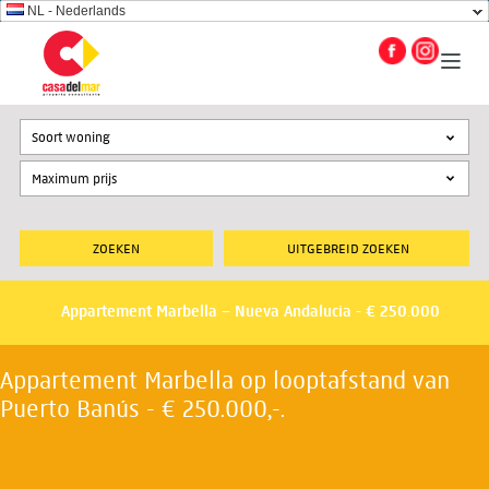
NL - Nederlands
Soort woning
UITGEBREID ZOEKEN
Appartement Marbella – Nueva Andalucia - € 250.000
Appartement Marbella op looptafstand van
Puerto Banús - € 250.000,-.