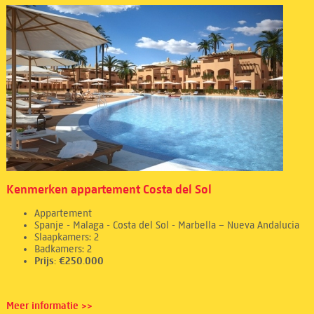
Kenmerken appartement Costa del Sol
Appartement
Spanje - Malaga - Costa del Sol - Marbella – Nueva Andalucia
Slaapkamers: 2
Badkamers: 2
Prijs: €250.000
Meer informatie >>