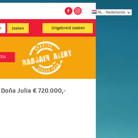
NL - Nederlands
Uitgebreid zoeken
TEN
Doña Julia € 720.000,-