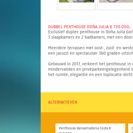
DUBBEL PENTHOUSE DOÑA JULIA € 720.000,-
Exclusief duplex penthouse in Doña Julia Go
3 slaapkamers en 2 badkamers, met een doorzo
Meerdere terrassen met oost-, zuid- en west
een jacuzzi en spectaculair 360 graden uitzic
Gebouwd in 2017, verkeert het penthouse in u
mindervaliden en privéparkeergelegenheid in
het ruimte, elegantie en een toplocatie dicht 
ALTERNATIEVEN
Penthouse Benalmadena Costa €