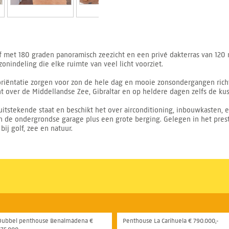
lf met 180 graden panoramisch zeezicht en een privé dakterras van 12
nindeling die elke ruimte van veel licht voorziet.
oriëntatie zorgen voor zon de hele dag en mooie zonsondergangen richt
ht over de Middellandse Zee, Gibraltar en op heldere dagen zelfs de ku
itstekende staat en beschikt het over airconditioning, inbouwkasten, e
 de ondergrondse garage plus een grote berging. Gelegen in het prest
bij golf, zee en natuur.
Dubbel penthouse Benalmádena €
Penthouse La Carihuela € 790.000,-