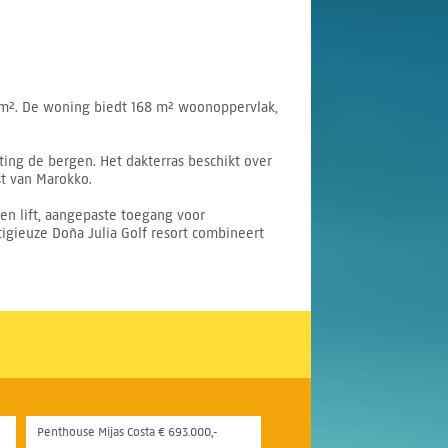
0 m². De woning biedt 168 m² woonoppervlak,
ing de bergen. Het dakterras beschikt over
st van Marokko.
en lift, aangepaste toegang voor
igieuze Doña Julia Golf resort combineert
Penthouse Mijas Costa € 693.000,-