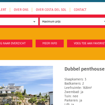
LERT
OVER ONS
OVER COSTA DEL SOL
CONTACT
G NAAR OVERZICHT
MEER INFO
VOEG TOE AAN FAVORIE
Dubbel penthouse 
Slaapkamers
3
Badkamers
2
Leefruimte
168m²
Zwembad
ja
Tuin
nee
Parkeren
ja
Lift
ja