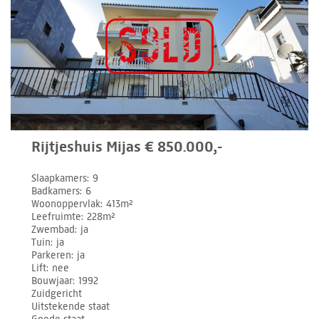
Rijtjeshuis Mijas € 850.000,-
Slaapkamers
9
Badkamers
6
Woonoppervlak
413m²
Leefruimte
228m²
Zwembad
ja
Tuin
ja
Parkeren
ja
Lift
nee
Bouwjaar
1992
Zuidgericht
Uitstekende staat