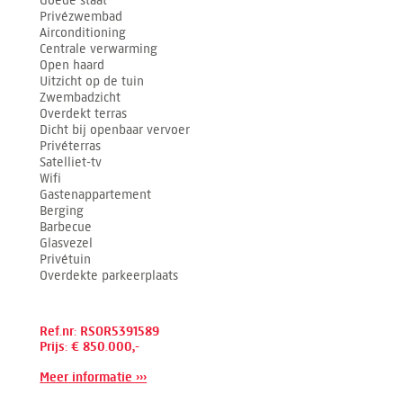
Goede staat
Privézwembad
Airconditioning
Centrale verwarming
Open haard
Uitzicht op de tuin
Zwembadzicht
Overdekt terras
Dicht bij openbaar vervoer
Privéterras
Satelliet-tv
Wifi
Gastenappartement
Berging
Barbecue
Glasvezel
Privétuin
Overdekte parkeerplaats
Ref.nr: RSOR5391589
Prijs: € 850.000,-
Meer informatie ›››