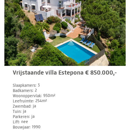
Vrijstaande villa Estepona € 850.000,-
Slaapkamers
3
Badkamers
2
Woonoppervlak
950m²
Leefruimte
254m²
Zwembad
ja
Tuin
ja
Parkeren
ja
Lift
nee
Bouwjaar
1990