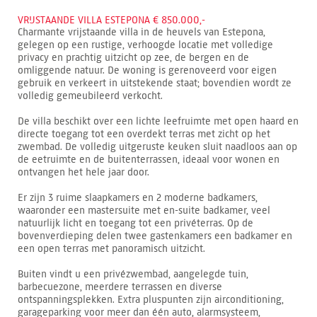
VRIJSTAANDE VILLA ESTEPONA € 850.000,-
Charmante vrijstaande villa in de heuvels van Estepona,
gelegen op een rustige, verhoogde locatie met volledige
privacy en prachtig uitzicht op zee, de bergen en de
omliggende natuur. De woning is gerenoveerd voor eigen
gebruik en verkeert in uitstekende staat; bovendien wordt ze
volledig gemeubileerd verkocht.
De villa beschikt over een lichte leefruimte met open haard en
directe toegang tot een overdekt terras met zicht op het
zwembad. De volledig uitgeruste keuken sluit naadloos aan op
de eetruimte en de buitenterrassen, ideaal voor wonen en
ontvangen het hele jaar door.
Er zijn 3 ruime slaapkamers en 2 moderne badkamers,
waaronder een mastersuite met en-suite badkamer, veel
natuurlijk licht en toegang tot een privéterras. Op de
bovenverdieping delen twee gastenkamers een badkamer en
een open terras met panoramisch uitzicht.
Buiten vindt u een privézwembad, aangelegde tuin,
barbecuezone, meerdere terrassen en diverse
ontspanningsplekken. Extra pluspunten zijn airconditioning,
garageparking voor meer dan één auto, alarmsysteem,