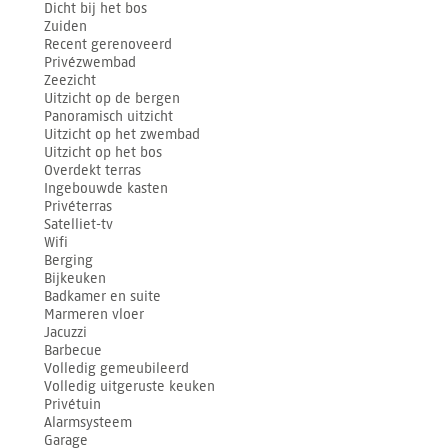
Dicht bij het bos
Zuiden
Recent gerenoveerd
Privézwembad
Zeezicht
Uitzicht op de bergen
Panoramisch uitzicht
Uitzicht op het zwembad
Uitzicht op het bos
Overdekt terras
Ingebouwde kasten
Privéterras
Satelliet-tv
Wifi
Berging
Bijkeuken
Badkamer en suite
Marmeren vloer
Jacuzzi
Barbecue
Volledig gemeubileerd
Volledig uitgeruste keuken
Privétuin
Alarmsysteem
Garage