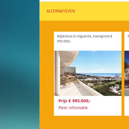
ALTERNATIEVEN
Rijtjeshuis El Higuerón, Fuengirola €
995.000,-
Prijs € 995.000,-
Meer informatie