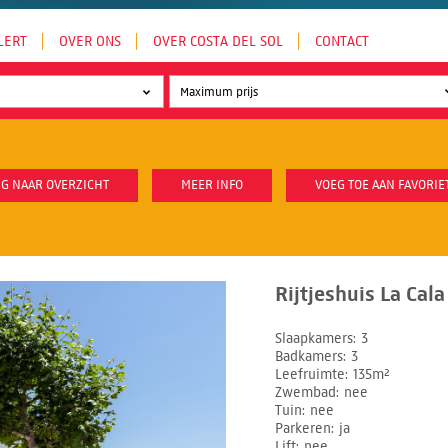
LERT
OVER ONS
OVER COSTA DEL SOL
CONTACT
G NAAR OVERZICHT
MEER INFO
VOEG TOE AAN FAVORIE
Rijtjeshuis La Cala
Slaapkamers
3
Badkamers
3
Leefruimte
135m²
Zwembad
nee
Tuin
nee
Parkeren
ja
Lift
nee