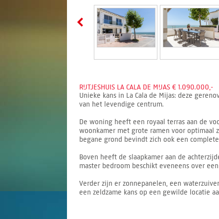
RIJTJESHUIS LA CALA DE MIJAS € 1.090.000,-
Unieke kans in La Cala de Mijas: deze gereno
van het levendige centrum.
De woning heeft een royaal terras aan de voo
woonkamer met grote ramen voor optimaal zee
begane grond bevindt zich ook een complete
Boven heeft de slaapkamer aan de achterzij
master bedroom beschikt eveneens over een 
Verder zijn er zonnepanelen, een waterzuiver
een zeldzame kans op een gewilde locatie aa