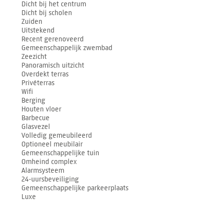
Dicht bij het centrum
Dicht bij scholen
Zuiden
Uitstekend
Recent gerenoveerd
Gemeenschappelijk zwembad
Zeezicht
Panoramisch uitzicht
Overdekt terras
Privéterras
Wifi
Berging
Houten vloer
Barbecue
Glasvezel
Volledig gemeubileerd
Optioneel meubilair
Gemeenschappelijke tuin
Omheind complex
Alarmsysteem
24-uursbeveiliging
Gemeenschappelijke parkeerplaats
Luxe