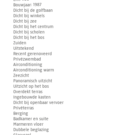
Bouwjaar
1987
Dicht bij de golfbaan
Dicht bij winkels
Dicht bij zee
Dicht bij het centrum
Dicht bij scholen
Dicht bij het bos
Zuiden
Uitstekend
Recent gerenoveerd
Privézwembad
Airconditioning
Airconditioning warm
Zeezicht
Panoramisch uitzicht
Uitzicht op het bos
Overdekt terras
Ingebouwde kasten
Dicht bij openbaar vervoer
Privéterras
Berging
Badkamer en suite
Marmeren vloer
Dubbele beglazing
Glasvezel