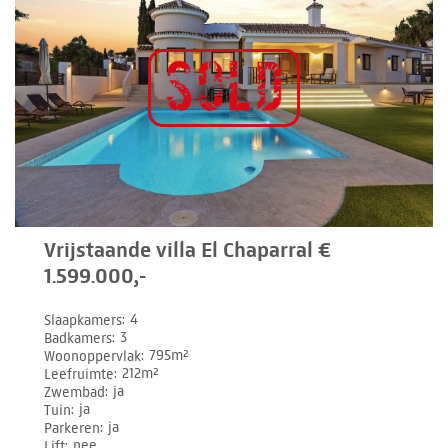
Vrijstaande villa El Chaparral €
1.599.000,-
Slaapkamers
4
Badkamers
3
Woonoppervlak
795m²
Leefruimte
212m²
Zwembad
ja
Tuin
ja
Parkeren
ja
Lift
nee