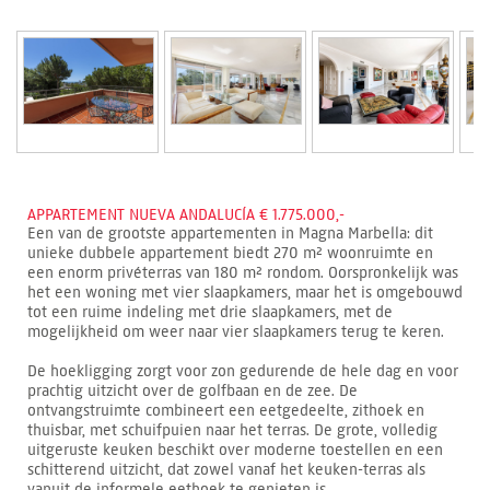
APPARTEMENT NUEVA ANDALUCÍA € 1.775.000,-
Een van de grootste appartementen in Magna Marbella: dit
unieke dubbele appartement biedt 270 m² woonruimte en
een enorm privéterras van 180 m² rondom. Oorspronkelijk was
het een woning met vier slaapkamers, maar het is omgebouwd
tot een ruime indeling met drie slaapkamers, met de
mogelijkheid om weer naar vier slaapkamers terug te keren.
De hoekligging zorgt voor zon gedurende de hele dag en voor
prachtig uitzicht over de golfbaan en de zee. De
ontvangstruimte combineert een eetgedeelte, zithoek en
thuisbar, met schuifpuien naar het terras. De grote, volledig
uitgeruste keuken beschikt over moderne toestellen en een
schitterend uitzicht, dat zowel vanaf het keuken-terras als
vanuit de informele eethoek te genieten is.