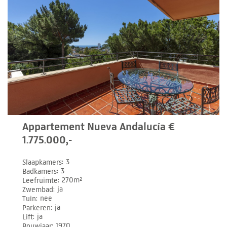
Appartement Nueva Andalucía €
1.775.000,-
Slaapkamers
3
Badkamers
3
Leefruimte
270m²
Zwembad
ja
Tuin
nee
Parkeren
ja
Lift
ja
Bouwjaar
1970