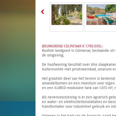
BOUWGROND COLMENAR € 1.790.000,-
Rustiek landgoed in Colmenar, bestaande ui
de omgeving.
De hoofwoning beschikt over drie slaapkame
buitenruimte met privézwembad, solarium en
Het grootste deel van het terrein is bestemd
amandelbomen en een moestuin voor eigen geb
en een ILURCO-modulaire tank van 1.013 m³, 
Als nevenvoorziening is er een agrarisch ge
en water- en elektriciteitsinstallaties en be
transformator voor industrieel gebruik en in
Gelegen in het hart van de Axarquía, naast 