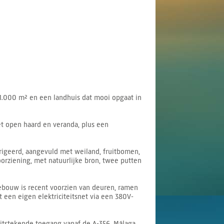
1.000 m² en een landhuis dat mooi opgaat in
t open haard en veranda, plus een
rrigeerd, aangevuld met weiland, fruitbomen,
orziening, met natuurlijke bron, twee putten
ebouw is recent voorzien van deuren, ramen
t een eigen elektriciteitsnet via een 380V-
uitstekende toegang vanaf de A-356. Málaga