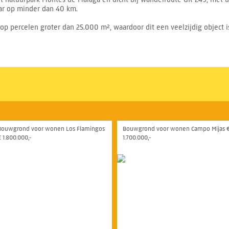
Mar op minder dan 40 km.
 percelen groter dan 25.000 m², waardoor dit een veelzijdig object is
Bouwgrond voor wonen Los Flamingos
Bouwgrond voor wonen Campo Mijas 
€ 1.800.000,-
1.700.000,-