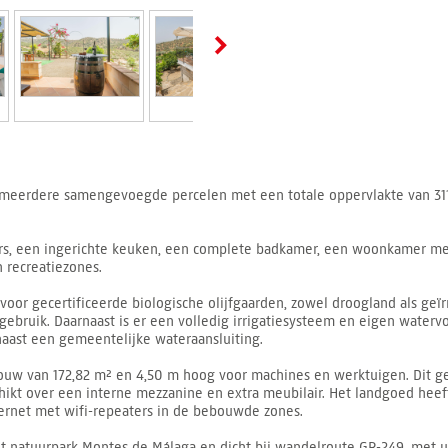
t meerdere samengevoegde percelen met een totale oppervlakte van 31
rs, een ingerichte keuken, een complete badkamer, een woonkamer me
 recreatiezones.
 voor gecertificeerde biologische olijfgaarden, zowel droogland als geï
ruik. Daarnaast is er een volledig irrigatiesysteem en eigen watervo
naast een gemeentelijke wateraansluiting.
bouw van 172,82 m² en 4,50 m hoog voor machines en werktuigen. Dit g
schikt over een interne mezzanine en extra meubilair. Het landgoed heef
ternet met wifi-repeaters in de bebouwde zones.
het natuurpark Montes de Málaga en dicht bij wandelroute GR-249, met 