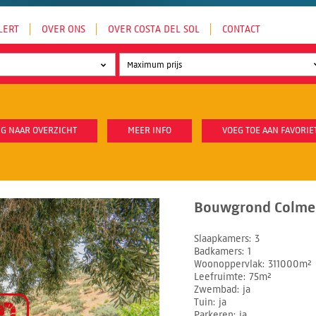
LERT
OVER ONS
OVER COSTA DEL SOL
CONTACT
G NAAR OVERZICHT
MEER INFO
VOEG TOE AAN FAVORIE
Bouwgrond Colmen
Slaapkamers
3
Badkamers
1
Woonoppervlak
311000m²
Leefruimte
75m²
Zwembad
ja
Tuin
ja
Parkeren
ja