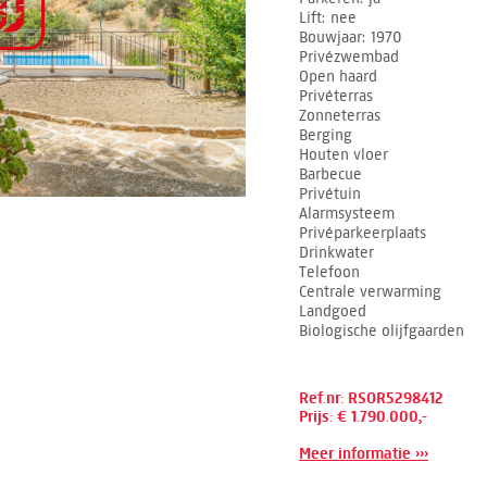
Lift
nee
Bouwjaar
1970
Privézwembad
Open haard
Privéterras
Zonneterras
Berging
Houten vloer
Barbecue
Privétuin
Alarmsysteem
Privéparkeerplaats
Drinkwater
Telefoon
Centrale verwarming
Landgoed
Biologische olijfgaarden
Ref.nr: RSOR5298412
Prijs: € 1.790.000,-
Meer informatie ›››