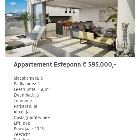
Appartement Estepona € 595.000,-
Slaapkamers
3
Badkamers
2
Leefruimte
130m²
Zwembad
ja
Tuin
nee
Parkeren
ja
Airco
ja
Opslagruimte
nee
Lift
nee
Bouwjaar
2025
Zeezicht