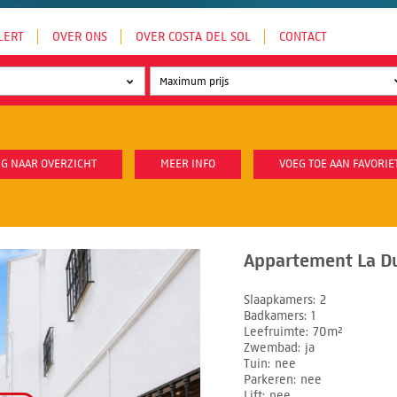
LERT
OVER ONS
OVER COSTA DEL SOL
CONTACT
G NAAR OVERZICHT
MEER INFO
VOEG TOE AAN FAVORIE
Appartement La D
Slaapkamers
2
Badkamers
1
Leefruimte
70m²
Zwembad
ja
Tuin
nee
Parkeren
nee
Lift
nee