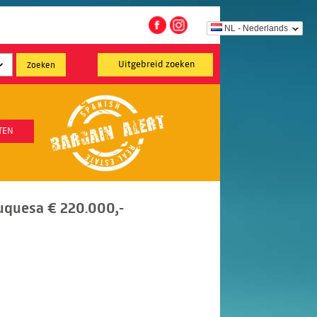
NL - Nederlands
Uitgebreid zoeken
TEN
uquesa € 220.000,-