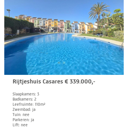
Rijtjeshuis Casares € 339.000,-
Slaapkamers
3
Badkamers
2
Leefruimte
110m²
Zwembad
ja
Tuin
nee
Parkeren
ja
Lift
nee