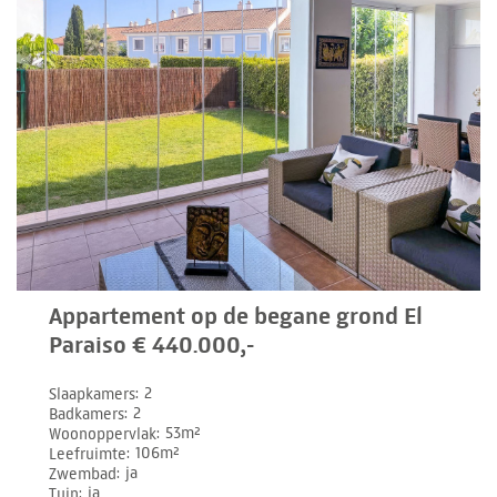
Appartement op de begane grond El
Paraiso € 440.000,-
Slaapkamers
2
Badkamers
2
Woonoppervlak
53m²
Leefruimte
106m²
Zwembad
ja
Tuin
ja