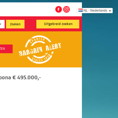
NL - Nederlands
Uitgebreid zoeken
TEN
pona € 495.000,-