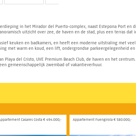
rdieping in het Mirador del Puerto-complex, naast Estepona Port en di
oramisch uitzicht over zee, de haven en de stad, plus een terras dat 
sief keuken en badkamers, en heeft een moderne uitstraling met veel n
oning met warm en koud, een lift, ondergrondse parkeergelegenheid en 
an Playa del Cristo, UVE Premium Beach Club, de haven en het centru
geen gemeenschappelijk zwembad of vakantieverhuur.
Appartement Casares Costa € 494.000,-
Appartement Fuengirola € 580.000,-