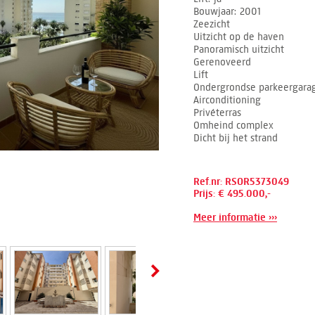
Bouwjaar
2001
Zeezicht
Uitzicht op de haven
Panoramisch uitzicht
Gerenoveerd
Lift
Ondergrondse parkeergara
Airconditioning
Privéterras
Omheind complex
Dicht bij het strand
Ref.nr: RSOR5373049
Prijs: € 495.000,-
Meer informatie ›››