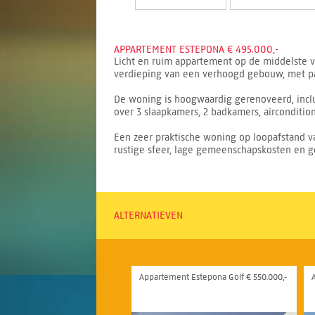
APPARTEMENT ESTEPONA € 495.000,-
Licht en ruim appartement op de middelste ve
verdieping van een verhoogd gebouw, met pan
De woning is hoogwaardig gerenoveerd, inclu
over 3 slaapkamers, 2 badkamers, airconditi
Een zeer praktische woning op loopafstand v
rustige sfeer, lage gemeenschapskosten en 
ALTERNATIEVEN
Appartement Estepona Golf € 550.000,-