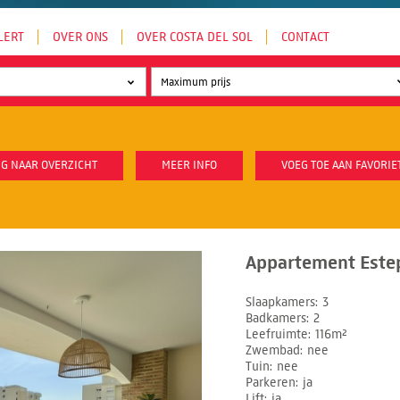
LERT
OVER ONS
OVER COSTA DEL SOL
CONTACT
G NAAR OVERZICHT
MEER INFO
VOEG TOE AAN FAVORIE
Appartement Este
Slaapkamers
3
Badkamers
2
Leefruimte
116m²
Zwembad
nee
Tuin
nee
Parkeren
ja
Lift
ja