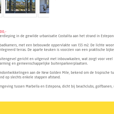
00,-
dieping in de gewilde urbanisatie Costalita aan het strand in Estepon
badkamers, met een bebouwde oppervlakte van 133 m2. De lichte woonk
ïntegreerd terras. De aparte keuken is voorzien van een praktische bij
 buitengevel gericht en uitgerust met inbouwkasten, wat zorgt voor veel
warming en gemeenschappelijke buitenparkeerplaatsen.
randontwikkelingen aan de New Golden Mile, bekend om de tropische t
nd op slechts enkele stappen afstand.
mgeving tussen Marbella en Estepona, dicht bij beachclubs, golfbanen, 