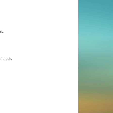
ad
rplaats