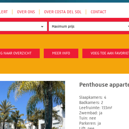
LERT
OVER ONS
OVER COSTA DEL SOL
CONTACT
G NAAR OVERZICHT
MEER INFO
VOEG TOE AAN FAVORIE
Penthouse apparte
Slaapkamers
4
Badkamers
2
Leefruimte
133m²
Zwembad
ja
Tuin
nee
Parkeren
ja
Lift
nee