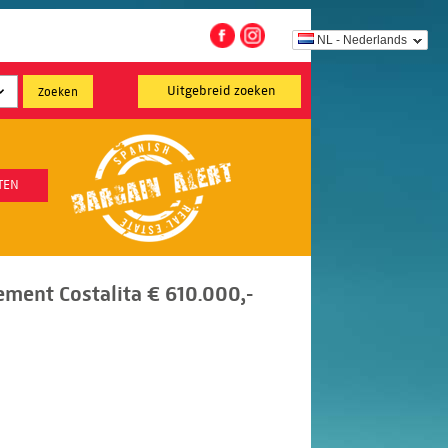
NL - Nederlands
Uitgebreid zoeken
TEN
ment Costalita € 610.000,-