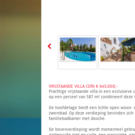
VRIJSTAANDE VILLA COÍN € 645.000,-
Prachtige vrijstaande villa in een exclusieve
op een perceel van 587 m² combineert deze 
De hoofdetage biedt een lichte open woon- e
zwembad. Op deze verdieping bevinden zich 
familiebadkamer met douche.
De bovenverdieping wordt momenteel gebruik
gastensuite met en-suite, een wasruimte, gar