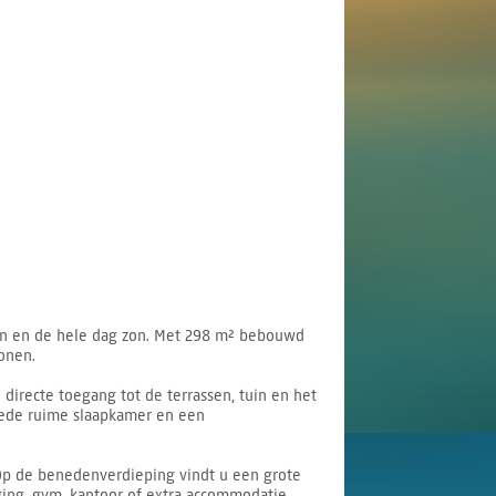
chten en de hele dag zon. Met 298 m² bebouwd
onen.
irecte toegang tot de terrassen, tuin en het
eede ruime slaapkamer en een
Op de benedenverdieping vindt u een grote
ging, gym, kantoor of extra accommodatie.