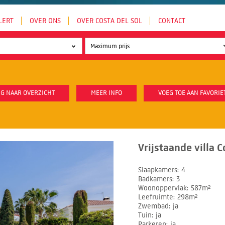
LERT
OVER ONS
OVER COSTA DEL SOL
CONTACT
G NAAR OVERZICHT
MEER INFO
VOEG TOE AAN FAVORIE
Vrijstaande villa 
Slaapkamers
4
Badkamers
3
Woonoppervlak
587m²
Leefruimte
298m²
Zwembad
ja
Tuin
ja
Parkeren
ja