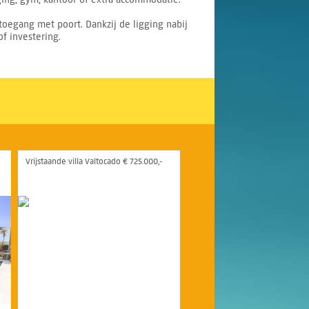
oegang met poort. Dankzij de ligging nabij
of investering.
Vrijstaande villa Valtocado € 725.000,-