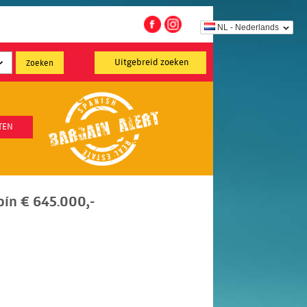
NL - Nederlands
Uitgebreid zoeken
TEN
Coín € 645.000,-