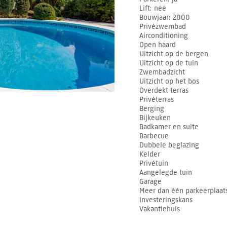
Lift
nee
Bouwjaar
2000
Privézwembad
Airconditioning
Open haard
Uitzicht op de bergen
Uitzicht op de tuin
Zwembadzicht
Uitzicht op het bos
Overdekt terras
Privéterras
Berging
Bijkeuken
Badkamer en suite
Barbecue
Dubbele beglazing
Kelder
Privétuin
Aangelegde tuin
Garage
Meer dan één parkeerplaat
Investeringskans
Vakantiehuis