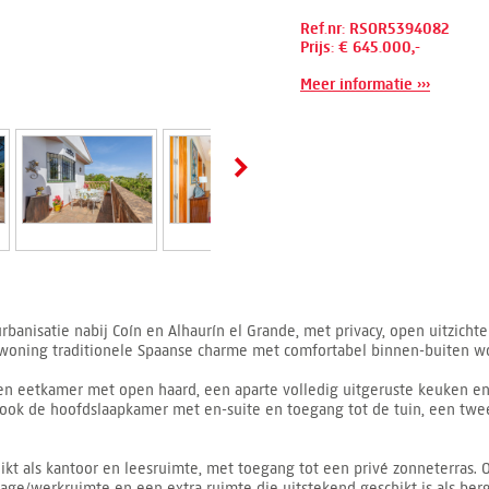
Ref.nr: RSOR5394082
Prijs: € 645.000,-
Meer informatie ›››
 urbanisatie nabij Coín en Alhaurín el Grande, met privacy, open uitzi
woning traditionele Spaanse charme met comfortabel binnen-buiten w
n eetkamer met open haard, een aparte volledig uitgeruste keuken en d
ook de hoofdslaapkamer met en-suite en toegang tot de tuin, een tw
t als kantoor en leesruimte, met toegang tot een privé zonneterras. 
age/werkruimte en een extra ruimte die uitstekend geschikt is als ber