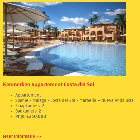
Kenmerken appartement Costa del Sol
Appartement
Spanje - Malaga - Costa del Sol - Marbella – Nueva Andalucia
Slaapkamers: 2
Badkamers: 2
Prijs: €250.000
Meer informatie >>