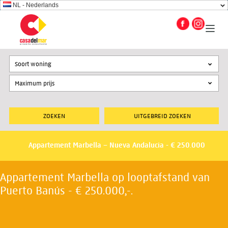
NL - Nederlands
Soort woning
UITGEBREID ZOEKEN
Appartement Marbella – Nueva Andalucia - € 250.000
Appartement Marbella op looptafstand van
Puerto Banús - € 250.000,-.