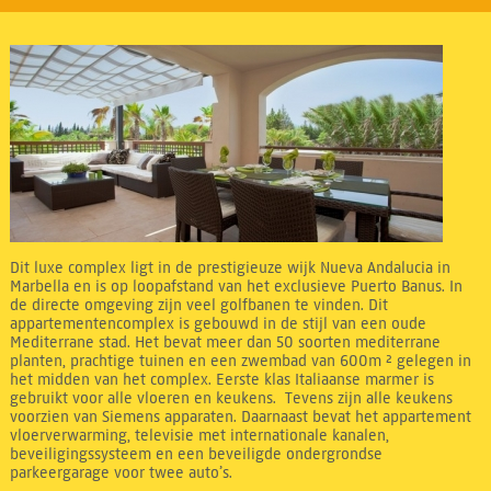
Dit luxe complex ligt in de prestigieuze wijk Nueva Andalucia in
Marbella en is op loopafstand van het exclusieve Puerto Banus. In
de directe omgeving zijn veel golfbanen te vinden. Dit
appartementencomplex is gebouwd in de stijl van een oude
Mediterrane stad. Het bevat meer dan 50 soorten mediterrane
planten, prachtige tuinen en een zwembad van 600m ² gelegen in
het midden van het complex. Eerste klas Italiaanse marmer is
gebruikt voor alle vloeren en keukens. Tevens zijn alle keukens
voorzien van Siemens apparaten. Daarnaast bevat het appartement
vloerverwarming, televisie met internationale kanalen,
beveiligingssysteem en een beveiligde ondergrondse
parkeergarage voor twee auto’s.