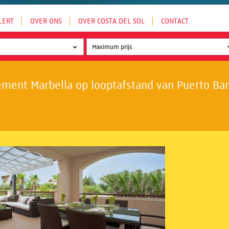
LERT
OVER ONS
OVER COSTA DEL SOL
CONTACT
ment Marbella op looptafstand van Puerto Banú