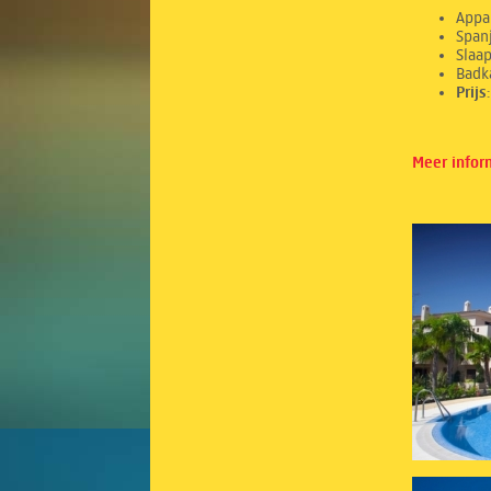
Appa
Spanj
Sl
Ba
Prij
Meer infor