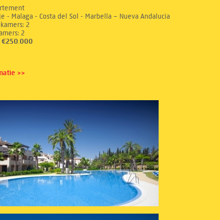
rtement
e - Malaga - Costa del Sol - Marbella – Nueva Andalucia
aapkamers: 2
dkamers: 2
s: €250.000
matie >>