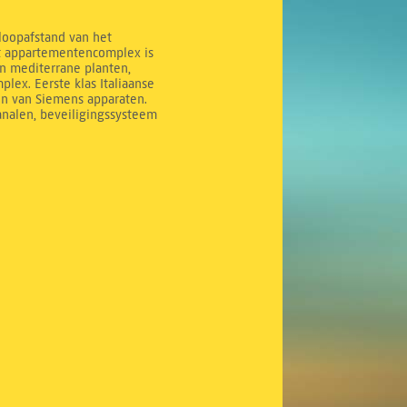
 loopafstand van het
it appartementencomplex is
n mediterrane planten,
ex. Eerste klas Italiaanse
en van Siemens apparaten.
analen, beveiligingssysteem