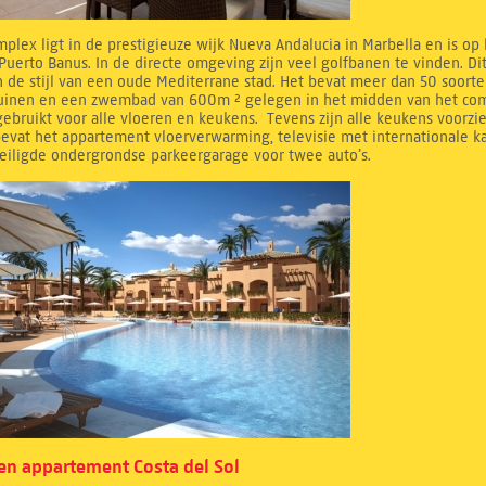
mplex ligt in de prestigieuze wijk Nueva Andalucia in Marbella en is op
Puerto Banus. In de directe omgeving zijn veel golfbanen te vinden. D
 de stijl van een oude Mediterrane stad. Het bevat meer dan 50 soorte
tuinen en een zwembad van 600m ² gelegen in het midden van het compl
ebruikt voor alle vloeren en keukens. Tevens zijn alle keukens voorzi
evat het appartement vloerverwarming, televisie met internationale k
eiligde ondergrondse parkeergarage voor twee auto’s.
n appartement Costa del Sol