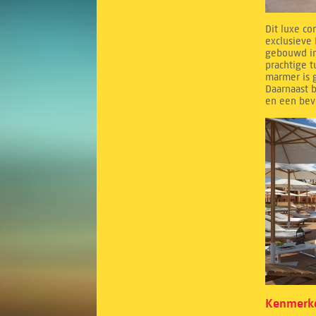
Dit luxe co
exclusieve 
gebouwd in
prachtige 
marmer is g
Daarnaast b
en een bev
Kenmerke