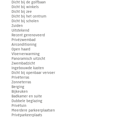
Dicht bij de golfbaan
Dicht bij winkels
Dicht bij zee
Dicht bij het centrum
Dicht bij scholen
Zuiden
Uitstekend
Recent gerenoveerd
Privézwembad
Airconditioning
Open haard
Vloerverwarming
Panoramisch uitzicht
Zwembadzicht
Ingebouwde kasten
Dicht bij openbaar vervoer
Privéterras
Zonneterras
Berging
Bijkeuken
Badkamer en suite
Dubbele beglazing
Privétuin
Meerdere parkeerplaatsen
Privéparkeerplaats