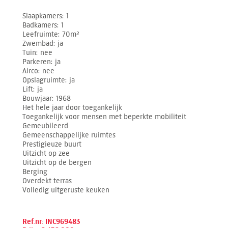
Slaapkamers
1
Badkamers
1
Leefruimte
70m²
Zwembad
ja
Tuin
nee
Parkeren
ja
Airco
nee
Opslagruimte
ja
Lift
ja
Bouwjaar
1968
Het hele jaar door toegankelijk
Toegankelijk voor mensen met beperkte mobiliteit
Gemeubileerd
Gemeenschappelijke ruimtes
Prestigieuze buurt
Uitzicht op zee
Uitzicht op de bergen
Berging
Overdekt terras
Volledig uitgeruste keuken
Ref.nr: INC969483