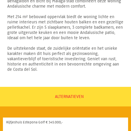
Benagalbón en dicht bij Málaga-stad combineert deze woning
Andalusische charme met modern comfort.
Met 214 m² bebouwd oppervlak biedt de woning lichte en
ruime interieurs met zichtbare houten balken en een gezellige
pelletkachel. Er zijn 5 slaapkamers, 3 complete badkamers, een
grote uitgeruste keuken en een mooie Andalusische patio,
ideaal om het hele jaar door buiten te leven.
De uitstekende staat, de zuidelijke oriëntatie en het unieke
karakter maken dit huis perfect als gezinswoning,
vakantieverblijf of toeristische investering. Geniet van rust,
historie en authenticiteit in een bevoorrechte omgeving aan
de Costa del Sol.
ALTERNATIEVEN
Rijtjeshuis Estepona Golf € 345.000,-