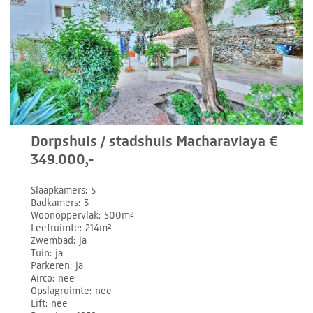
Dorpshuis / stadshuis Macharaviaya €
349.000,-
Slaapkamers
5
Badkamers
3
Woonoppervlak
500m²
Leefruimte
214m²
Zwembad
ja
Tuin
ja
Parkeren
ja
Airco
nee
Opslagruimte
nee
Lift
nee