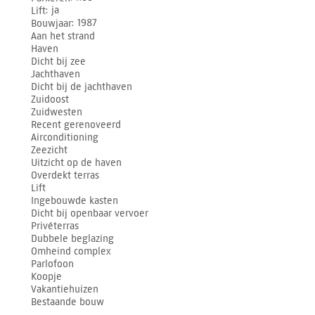
Lift
ja
Bouwjaar
1987
Aan het strand
Haven
Dicht bij zee
Jachthaven
Dicht bij de jachthaven
Zuidoost
Zuidwesten
Recent gerenoveerd
Airconditioning
Zeezicht
Uitzicht op de haven
Overdekt terras
Lift
Ingebouwde kasten
Dicht bij openbaar vervoer
Privéterras
Dubbele beglazing
Omheind complex
Parlofoon
Koopje
Vakantiehuizen
Bestaande bouw