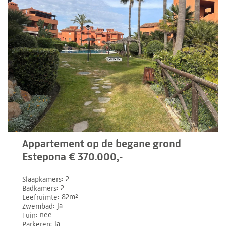
Appartement op de begane grond
Estepona € 370.000,-
Slaapkamers
2
Badkamers
2
Leefruimte
82m²
Zwembad
ja
Tuin
nee
Parkeren
ja