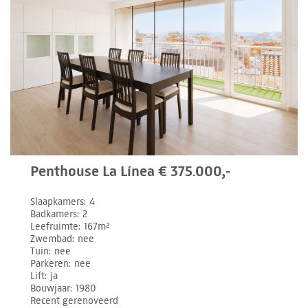
Penthouse La Línea € 375.000,-
Slaapkamers
4
Badkamers
2
Leefruimte
167m²
Zwembad
nee
Tuin
nee
Parkeren
nee
Lift
ja
Bouwjaar
1980
Recent gerenoveerd