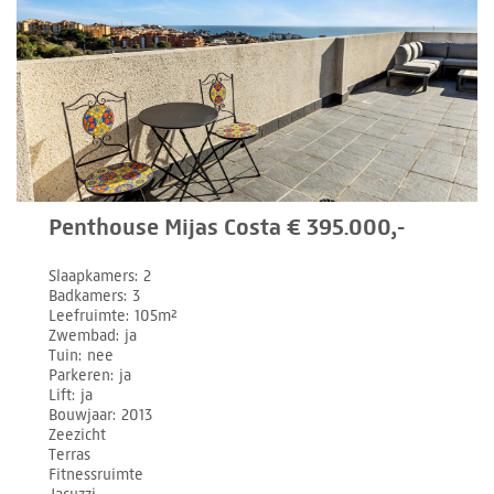
Penthouse Mijas Costa € 395.000,-
Slaapkamers
2
Badkamers
3
Leefruimte
105m²
Zwembad
ja
Tuin
nee
Parkeren
ja
Lift
ja
Bouwjaar
2013
Zeezicht
Terras
Fitnessruimte