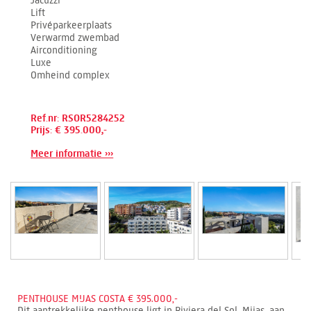
Jacuzzi
Lift
Privéparkeerplaats
Verwarmd zwembad
Airconditioning
Luxe
Omheind complex
Ref.nr: RSOR5284252
Prijs: € 395.000,-
Meer informatie ›››
PENTHOUSE MIJAS COSTA € 395.000,-
Dit aantrekkelijke penthouse ligt in Riviera del Sol, Mijas, aan