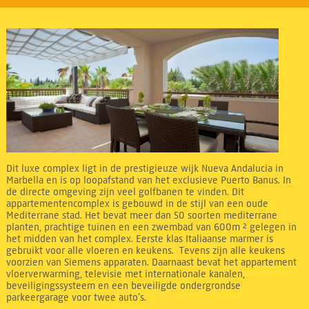
Dit luxe complex ligt in de prestigieuze wijk Nueva Andalucia in
Marbella en is op loopafstand van het exclusieve Puerto Banus. In
de directe omgeving zijn veel golfbanen te vinden. Dit
appartementencomplex is gebouwd in de stijl van een oude
Mediterrane stad. Het bevat meer dan 50 soorten mediterrane
planten, prachtige tuinen en een zwembad van 600m ² gelegen in
het midden van het complex. Eerste klas Italiaanse marmer is
gebruikt voor alle vloeren en keukens. Tevens zijn alle keukens
voorzien van Siemens apparaten. Daarnaast bevat het appartement
vloerverwarming, televisie met internationale kanalen,
beveiligingssysteem en een beveiligde ondergrondse
parkeergarage voor twee auto’s.