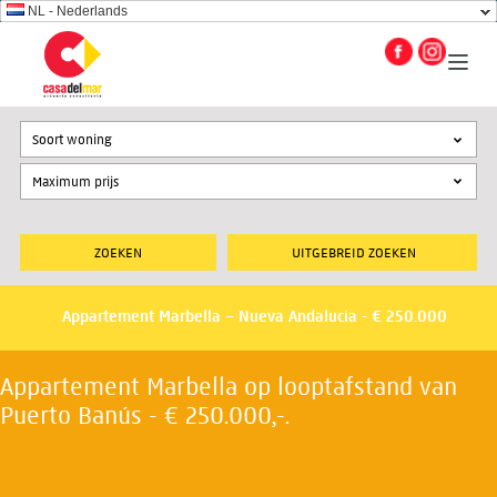
NL - Nederlands
Soort woning
UITGEBREID ZOEKEN
Appartement Marbella – Nueva Andalucia - € 250.000
Appartement Marbella op looptafstand van
Puerto Banús - € 250.000,-.