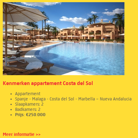
Kenmerken appartement Costa del Sol
Appartement
Spanje - Malaga - Costa del Sol - Marbella – Nueva Andalucia
Slaapkamers: 2
Badkamers: 2
Prijs: €250.000
Meer informatie >>