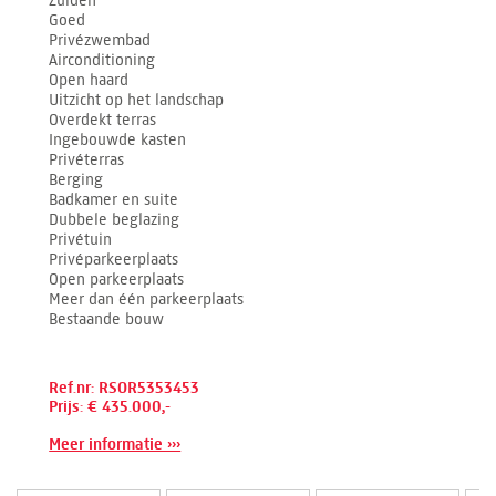
Zuiden
Goed
Privézwembad
Airconditioning
Open haard
Uitzicht op het landschap
Overdekt terras
Ingebouwde kasten
Privéterras
Berging
Badkamer en suite
Dubbele beglazing
Privétuin
Privéparkeerplaats
Open parkeerplaats
Meer dan één parkeerplaats
Bestaande bouw
Ref.nr: RSOR5353453
Prijs: € 435.000,-
Meer informatie ›››