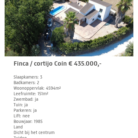
Finca / cortijo Coín € 435.000,-
Slaapkamers
3
Badkamers
2
Woonoppervlak
4594m²
Leefruimte
151m²
Zwembad
ja
Tuin
ja
Parkeren
ja
Lift
nee
Bouwjaar
1985
Land
Dicht bij het centrum