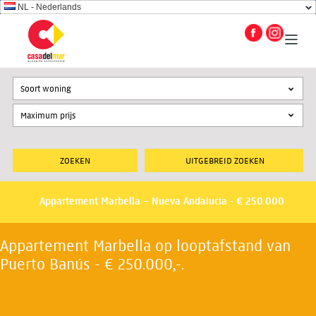
NL - Nederlands
Soort woning
UITGEBREID ZOEKEN
Appartement Marbella – Nueva Andalucia - € 250.000
Appartement Marbella op looptafstand van
Puerto Banús - € 250.000,-.