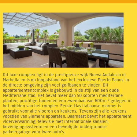
Dit luxe complex ligt in de prestigieuze wijk Nueva Andalucia in
Marbella en is op loopafstand van het exclusieve Puerto Banus. In
de directe omgeving zijn veel golfbanen te vinden. Dit
appartementencomplex is gebouwd in de stijl van een oude
Mediterrane stad. Het bevat meer dan 50 soorten mediterrane
planten, prachtige tuinen en een zwembad van 600m ² gelegen in
het midden van het complex. Eerste klas Italiaanse marmer is
gebruikt voor alle vloeren en keukens. Tevens zijn alle keukens
voorzien van Siemens apparaten. Daarnaast bevat het appartement
vloerverwarming, televisie met internationale kanalen,
beveiligingssysteem en een beveiligde ondergrondse
parkeergarage voor twee auto’s.