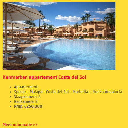
Kenmerken appartement Costa del Sol
Appartement
Spanje - Malaga - Costa del Sol - Marbella – Nueva Andalucia
Slaapkamers: 2
Badkamers: 2
Prijs: €250.000
Meer informatie >>