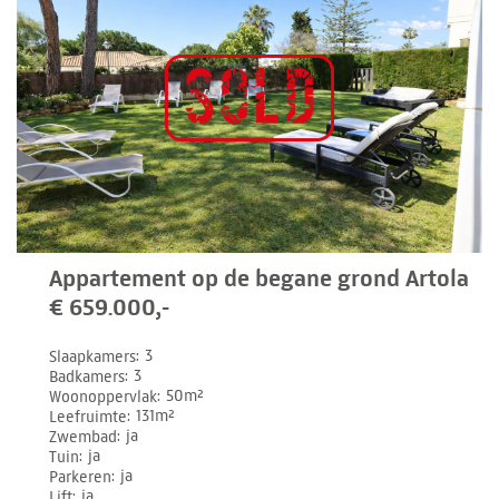
Appartement op de begane grond Artola
€ 659.000,-
Slaapkamers
3
Badkamers
3
Woonoppervlak
50m²
Leefruimte
131m²
Zwembad
ja
Tuin
ja
Parkeren
ja
Lift
ja