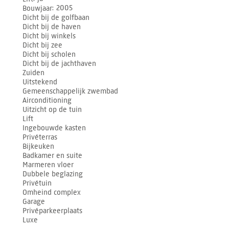
Bouwjaar
2005
Dicht bij de golfbaan
Dicht bij de haven
Dicht bij winkels
Dicht bij zee
Dicht bij scholen
Dicht bij de jachthaven
Zuiden
Uitstekend
Gemeenschappelijk zwembad
Airconditioning
Uitzicht op de tuin
Lift
Ingebouwde kasten
Privéterras
Bijkeuken
Badkamer en suite
Marmeren vloer
Dubbele beglazing
Privétuin
Omheind complex
Garage
Privéparkeerplaats
Luxe