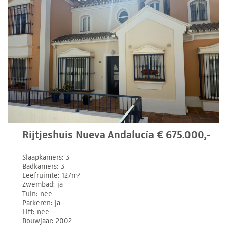
Rijtjeshuis Nueva Andalucía € 675.000,-
Slaapkamers
3
Badkamers
3
Leefruimte
127m²
Zwembad
ja
Tuin
nee
Parkeren
ja
Lift
nee
Bouwjaar
2002