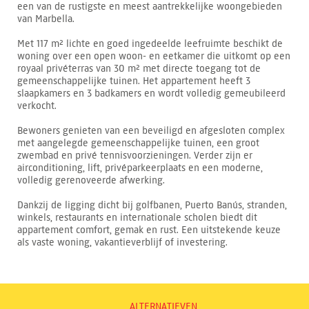
een van de rustigste en meest aantrekkelijke woongebieden
van Marbella.
Met 117 m² lichte en goed ingedeelde leefruimte beschikt de
woning over een open woon- en eetkamer die uitkomt op een
royaal privéterras van 30 m² met directe toegang tot de
gemeenschappelijke tuinen. Het appartement heeft 3
slaapkamers en 3 badkamers en wordt volledig gemeubileerd
verkocht.
Bewoners genieten van een beveiligd en afgesloten complex
met aangelegde gemeenschappelijke tuinen, een groot
zwembad en privé tennisvoorzieningen. Verder zijn er
airconditioning, lift, privéparkeerplaats en een moderne,
volledig gerenoveerde afwerking.
Dankzij de ligging dicht bij golfbanen, Puerto Banús, stranden,
winkels, restaurants en internationale scholen biedt dit
appartement comfort, gemak en rust. Een uitstekende keuze
als vaste woning, vakantieverblijf of investering.
ALTERNATIEVEN