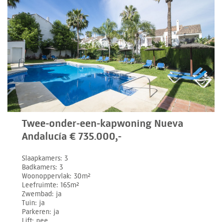
Twee-onder-een-kapwoning Nueva
Andalucía € 735.000,-
Slaapkamers
3
Badkamers
3
Woonoppervlak
30m²
Leefruimte
165m²
Zwembad
ja
Tuin
ja
Parkeren
ja
Lift
nee