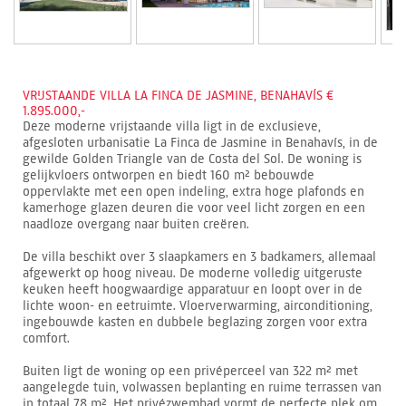
VRIJSTAANDE VILLA LA FINCA DE JASMINE, BENAHAVÍS €
1.895.000,-
Deze moderne vrijstaande villa ligt in de exclusieve,
afgesloten urbanisatie La Finca de Jasmine in Benahavís, in de
gewilde Golden Triangle van de Costa del Sol. De woning is
gelijkvloers ontworpen en biedt 160 m² bebouwde
oppervlakte met een open indeling, extra hoge plafonds en
kamerhoge glazen deuren die voor veel licht zorgen en een
naadloze overgang naar buiten creëren.
De villa beschikt over 3 slaapkamers en 3 badkamers, allemaal
afgewerkt op hoog niveau. De moderne volledig uitgeruste
keuken heeft hoogwaardige apparatuur en loopt over in de
lichte woon- en eetruimte. Vloerverwarming, airconditioning,
ingebouwde kasten en dubbele beglazing zorgen voor extra
comfort.
Buiten ligt de woning op een privéperceel van 322 m² met
aangelegde tuin, volwassen beplanting en ruime terrassen van
in totaal 78 m². Het privézwembad vormt de perfecte plek om