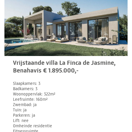
Vrijstaande villa La Finca de Jasmine,
Benahavís € 1.895.000,-
Slaapkamers
3
Badkamers
3
Woonoppervlak
322m²
Leefruimte
160m²
Zwembad
ja
Tuin
ja
Parkeren
ja
Lift
nee
Omheinde residentie
Fitnessruimte