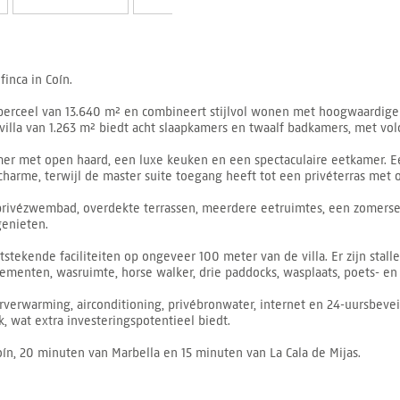
finca in Coín.
perceel van 13.640 m² en combineert stijlvol wonen met hoogwaardige p
lla van 1.263 m² biedt acht slaapkamers en twaalf badkamers, met volo
 met open haard, een luxe keuken en een spectaculaire eetkamer. Een
harme, terwijl de master suite toegang heeft tot een privéterras met o
 privézwembad, overdekte terrassen, meerdere eetruimtes, een zomerse 
genieten.
stekende faciliteiten op ongeveer 100 meter van de villa. Er zijn stall
tementen, wasruimte, horse walker, drie paddocks, wasplaats, poets- 
erwarming, airconditioning, privébronwater, internet en 24-uursbeveilig
 wat extra investeringspotentieel biedt.
Coín, 20 minuten van Marbella en 15 minuten van La Cala de Mijas.