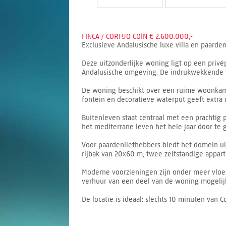
FINCA / CORTIJO COÍN € 2.600.000,-
Exclusieve Andalusische luxe villa en paarden
Deze uitzonderlijke woning ligt op een privé
Andalusische omgeving. De indrukwekkende vi
De woning beschikt over een ruime woonkamer
fontein en decoratieve waterput geeft extra c
Buitenleven staat centraal met een prachtig
het mediterrane leven het hele jaar door te 
Voor paardenliefhebbers biedt het domein uit
rijbak van 20x60 m, twee zelfstandige appar
Moderne voorzieningen zijn onder meer vloerv
verhuur van een deel van de woning mogelijk,
De locatie is ideaal: slechts 10 minuten van 