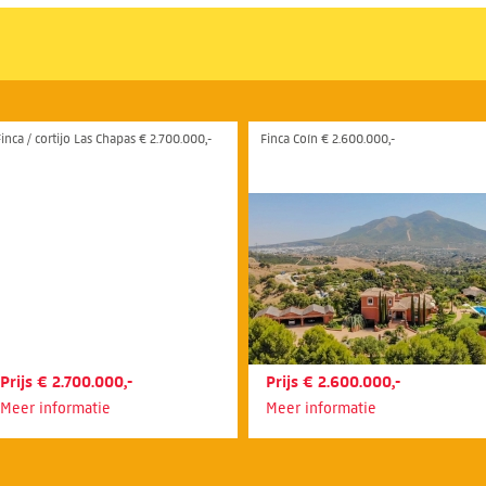
inca / cortijo Las Chapas € 2.700.000,-
Finca Coín € 2.600.000,-
Prijs € 2.700.000,-
Prijs € 2.600.000,-
Meer informatie
Meer informatie