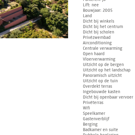
Lift
nee
Bouwjaar
2005
Land
Dicht bij winkels
Dicht bij het centrum
Dicht bij scholen
Privézwembad
Airconditioning
Centrale verwarming
Open haard
Vloerverwarming
Uitzicht op de bergen
Uitzicht op het landschap
Panoramisch uitzicht
Uitzicht op de tuin
Overdekt terras
Ingebouwde kasten
Dicht bij openbaar vervoer
Privéterras
Wifi
Speelkamer
Gastenverblijf
Berging
Badkamer en suite