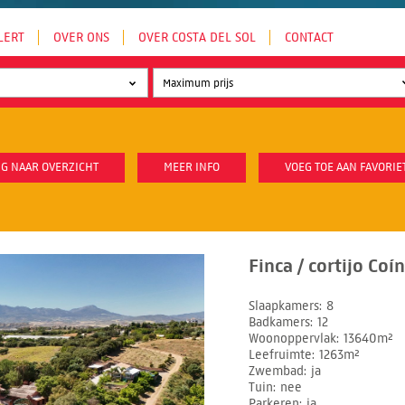
LERT
OVER ONS
OVER COSTA DEL SOL
CONTACT
G NAAR OVERZICHT
MEER INFO
VOEG TOE AAN FAVORIE
Finca / cortijo Coí
Slaapkamers
8
Badkamers
12
Woonoppervlak
13640m²
Leefruimte
1263m²
Zwembad
ja
Tuin
nee
Parkeren
ja