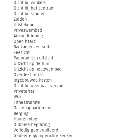
Dicht bij winkels
Dicht bij het centrum
Dicht bij scholen
Zuiden
Uitstekend
Privézwembad
Airconditioning
Open haard
Badkamers en-suite
Zeezicht
Panoramisch uitzicht
Uitzicht op de tuin
Uitzicht op het zwembad
Overdekt terras
Ingebouwde kasten
Dicht bij openbaar vervoer
Privéterras
Wifi
Fitnessruimte
Gastenappartement
Berging
Houten vloer
Dubbele beglazing
Volledig gemeubileerd
Gedeeltelijk ingerichte keuken