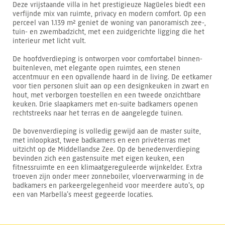
Deze vrijstaande villa in het prestigieuze Nagüeles biedt een
verfijnde mix van ruimte, privacy en modern comfort. Op een
perceel van 1.139 m² geniet de woning van panoramisch zee-,
tuin- en zwembadzicht, met een zuidgerichte ligging die het
interieur met licht vult.
De hoofdverdieping is ontworpen voor comfortabel binnen-
buitenleven, met elegante open ruimtes, een stenen
accentmuur en een opvallende haard in de living. De eetkamer
voor tien personen sluit aan op een designkeuken in zwart en
hout, met verborgen toestellen en een tweede onzichtbare
keuken. Drie slaapkamers met en-suite badkamers openen
rechtstreeks naar het terras en de aangelegde tuinen.
De bovenverdieping is volledig gewijd aan de master suite,
met inloopkast, twee badkamers en een privéterras met
uitzicht op de Middellandse Zee. Op de benedenverdieping
bevinden zich een gastensuite met eigen keuken, een
fitnessruimte en een klimaatgereguleerde wijnkelder. Extra
troeven zijn onder meer zonneboiler, vloerverwarming in de
badkamers en parkeergelegenheid voor meerdere auto’s, op
een van Marbella’s meest gegeerde locaties.