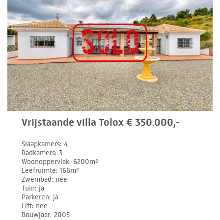
Vrijstaande villa Tolox € 350.000,-
Slaapkamers
4
Badkamers
3
Woonoppervlak
6200m²
Leefruimte
166m²
Zwembad
nee
Tuin
ja
Parkeren
ja
Lift
nee
Bouwjaar
2005