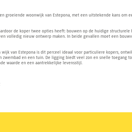
en groeiende woonwijk van Estepona, met een uitstekende kans om een 
ardoor de koper twee opties heeft: bouwen op de huidige structurele b
 een volledig nieuw ontwerp maken. In beide gevallen moet een bouw
ijk van Estepona is dit perceel ideaal voor particuliere kopers, ontw
n zwembad en een tuin. De ligging biedt veel zon en snelle toegang to
nde waarde en een aantrekkelijke levensstijl.
t