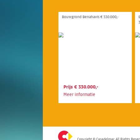
Bouwgrond Benahavís € 330.000,-
3
Prijs € 330.000,-
Meer informatie
Copyright © Casadelmar. All Rights Reser