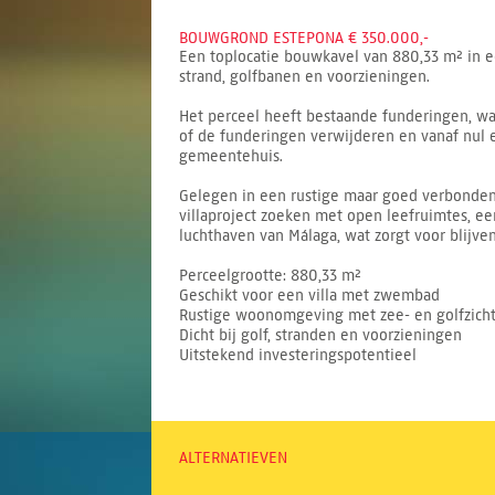
BOUWGROND ESTEPONA € 350.000,-
Een toplocatie bouwkavel van 880,33 m² in e
strand, golfbanen en voorzieningen.
Het perceel heeft bestaande funderingen, wa
of de funderingen verwijderen en vanaf nul
gemeentehuis.
Gelegen in een rustige maar goed verbonden w
villaproject zoeken met open leefruimtes, ee
luchthaven van Málaga, wat zorgt voor blijve
Perceelgrootte: 880,33 m²
Geschikt voor een villa met zwembad
Rustige woonomgeving met zee- en golfzich
Dicht bij golf, stranden en voorzieningen
Uitstekend investeringspotentieel
ALTERNATIEVEN