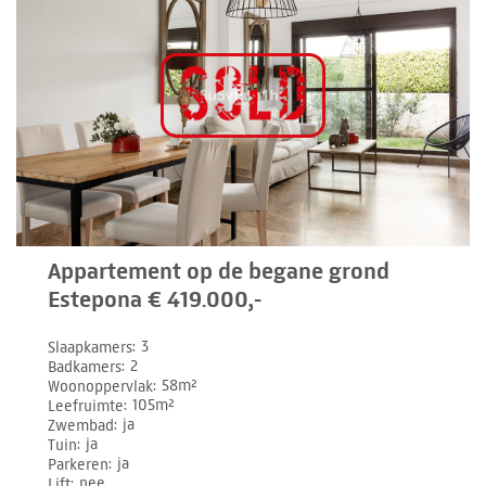
Appartement op de begane grond
Estepona € 419.000,-
Slaapkamers
3
Badkamers
2
Woonoppervlak
58m²
Leefruimte
105m²
Zwembad
ja
Tuin
ja
Parkeren
ja
Lift
nee