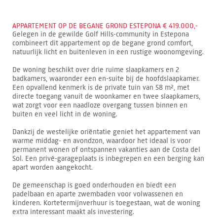
APPARTEMENT OP DE BEGANE GROND ESTEPONA € 419.000,-
Gelegen in de gewilde Golf Hills-community in Estepona
combineert dit appartement op de begane grond comfort,
natuurlijk licht en buitenleven in een rustige woonomgeving.
De woning beschikt over drie ruime slaapkamers en 2
badkamers, waaronder een en-suite bij de hoofdslaapkamer.
Een opvallend kenmerk is de private tuin van 58 m², met
directe toegang vanuit de woonkamer en twee slaapkamers,
wat zorgt voor een naadloze overgang tussen binnen en
buiten en veel licht in de woning.
Dankzij de westelijke oriëntatie geniet het appartement van
warme middag- en avondzon, waardoor het ideaal is voor
permanent wonen of ontspannen vakanties aan de Costa del
Sol. Een privé-garageplaats is inbegrepen en een berging kan
apart worden aangekocht.
De gemeenschap is goed onderhouden en biedt een
padelbaan en aparte zwembaden voor volwassenen en
kinderen. Kortetermijnverhuur is toegestaan, wat de woning
extra interessant maakt als investering.