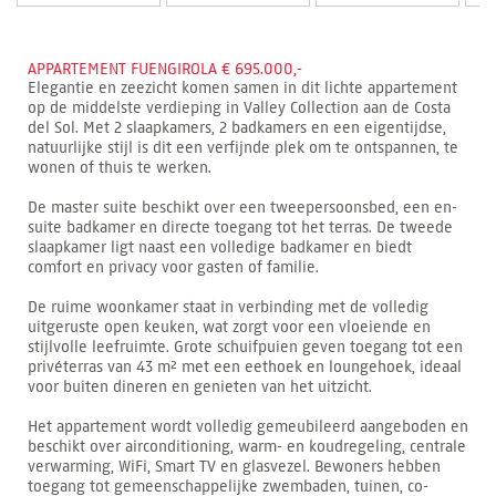
APPARTEMENT FUENGIROLA € 695.000,-
Elegantie en zeezicht komen samen in dit lichte appartement
op de middelste verdieping in Valley Collection aan de Costa
del Sol. Met 2 slaapkamers, 2 badkamers en een eigentijdse,
natuurlijke stijl is dit een verfijnde plek om te ontspannen, te
wonen of thuis te werken.
De master suite beschikt over een tweepersoonsbed, een en-
suite badkamer en directe toegang tot het terras. De tweede
slaapkamer ligt naast een volledige badkamer en biedt
comfort en privacy voor gasten of familie.
De ruime woonkamer staat in verbinding met de volledig
uitgeruste open keuken, wat zorgt voor een vloeiende en
stijlvolle leefruimte. Grote schuifpuien geven toegang tot een
privéterras van 43 m² met een eethoek en loungehoek, ideaal
voor buiten dineren en genieten van het uitzicht.
Het appartement wordt volledig gemeubileerd aangeboden en
beschikt over airconditioning, warm- en koudregeling, centrale
verwarming, WiFi, Smart TV en glasvezel. Bewoners hebben
toegang tot gemeenschappelijke zwembaden, tuinen, co-