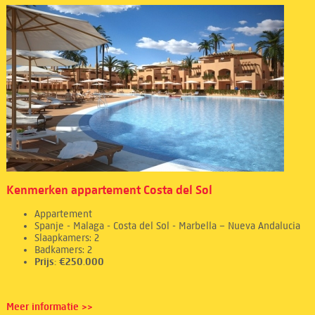
Kenmerken appartement Costa del Sol
Appartement
Spanje - Malaga - Costa del Sol - Marbella – Nueva Andalucia
Slaapkamers: 2
Badkamers: 2
Prijs: €250.000
Meer informatie >>