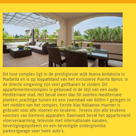
Dit luxe complex ligt in de prestigieuze wijk Nueva Andalucia in
Marbella en is op loopafstand van het exclusieve Puerto Banus. In
de directe omgeving zijn veel golfbanen te vinden. Dit
appartementencomplex is gebouwd in de stijl van een oude
Mediterrane stad. Het bevat meer dan 50 soorten mediterrane
planten, prachtige tuinen en een zwembad van 600m ² gelegen in
het midden van het complex. Eerste klas Italiaanse marmer is
gebruikt voor alle vloeren en keukens. Tevens zijn alle keukens
voorzien van Siemens apparaten. Daarnaast bevat het appartement
vloerverwarming, televisie met internationale kanalen,
beveiligingssysteem en een beveiligde ondergrondse
parkeergarage voor twee auto’s.