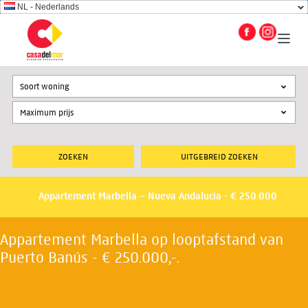
NL - Nederlands
Soort woning
UITGEBREID ZOEKEN
Appartement Marbella – Nueva Andalucia - € 250.000
Appartement Marbella op looptafstand van
Puerto Banús - € 250.000,-.