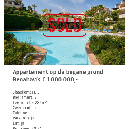
Appartement op de begane grond
Benahavís € 1.000.000,-
Slaapkamers
5
Badkamers
5
Leefruimte
284m²
Zwembad
ja
Tuin
nee
Parkeren
ja
Lift
ja
Bouwjaar
2007