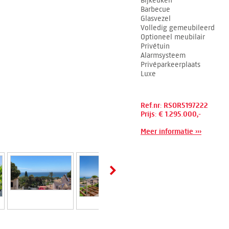
Bijkeuken
Barbecue
Glasvezel
Volledig gemeubileerd
Optioneel meubilair
Privétuin
Alarmsysteem
Privéparkeerplaats
Luxe
Ref.nr: RSOR5197222
Prijs: € 1.295.000,-
Meer informatie ›››