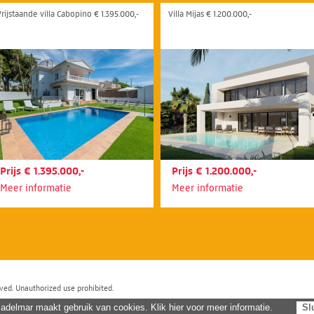
Vrijstaande villa Cabopino € 1.395.000,-
Villa Mijas € 1.200.000,-
Prijs € 1.395.000,-
Prijs € 1.200.000,-
Meer informatie
Meer informatie
ved. Unauthorized use prohibited.
adelmar maakt gebruik van cookies. Klik hier voor meer informatie.
Sl