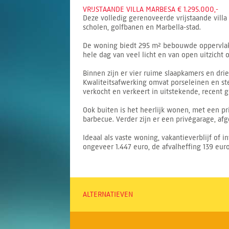
VRIJSTAANDE VILLA MARBESA € 1.295.000,-
Deze volledig gerenoveerde vrijstaande villa
scholen, golfbanen en Marbella-stad.
De woning biedt 295 m² bebouwde oppervlakte
hele dag van veel licht en van open uitzicht
Binnen zijn er vier ruime slaapkamers en dr
Kwaliteitsafwerking omvat porseleinen en st
verkocht en verkeert in uitstekende, recent 
Ook buiten is het heerlijk wonen, met een 
barbecue. Verder zijn er een privégarage, a
Ideaal als vaste woning, vakantieverblijf of i
ongeveer 1.447 euro, de afvalheffing 139 eu
ALTERNATIEVEN