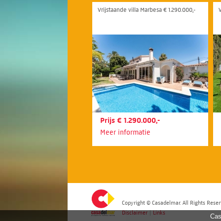
Vrijstaande villa Marbesa € 1.290.000,-
Prijs € 1.290.000,-
Meer informatie
Copyright © Casadelmar. All Rights Reser
Disclaimer
|
Links
Cas