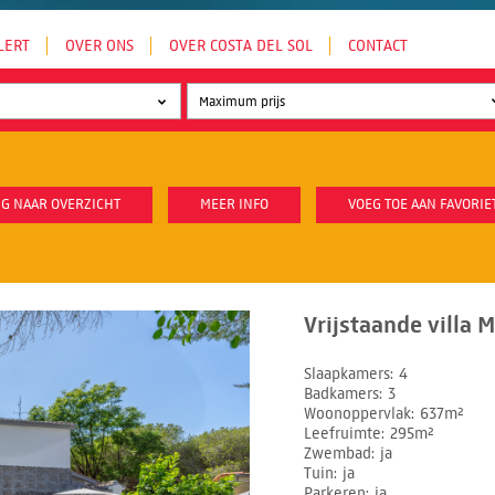
LERT
OVER ONS
OVER COSTA DEL SOL
CONTACT
G NAAR OVERZICHT
MEER INFO
VOEG TOE AAN FAVORIE
Vrijstaande villa 
Slaapkamers
4
Badkamers
3
Woonoppervlak
637m²
Leefruimte
295m²
Zwembad
ja
Tuin
ja
Parkeren
ja