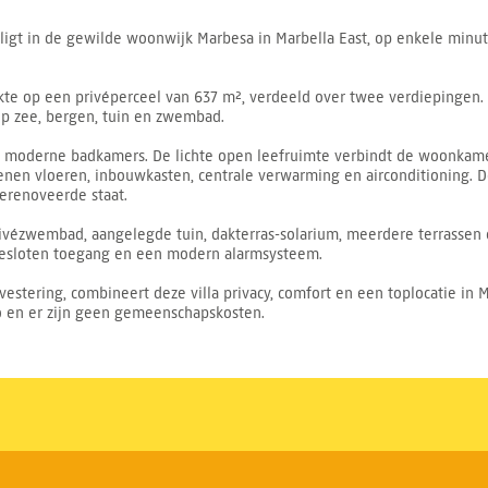
 ligt in de gewilde woonwijk Marbesa in Marbella East, op enkele minute
 op een privéperceel van 637 m², verdeeld over twee verdiepingen. D
 op zee, bergen, tuin en zwembad.
ie moderne badkamers. De lichte open leefruimte verbindt de woonkame
enen vloeren, inbouwkasten, centrale verwarming en airconditioning.
gerenoveerde staat.
privézwembad, aangelegde tuin, dakterras-solarium, meerdere terrass
fgesloten toegang en een modern alarmsysteem.
nvestering, combineert deze villa privacy, comfort en een toplocatie in M
ro en er zijn geen gemeenschapskosten.