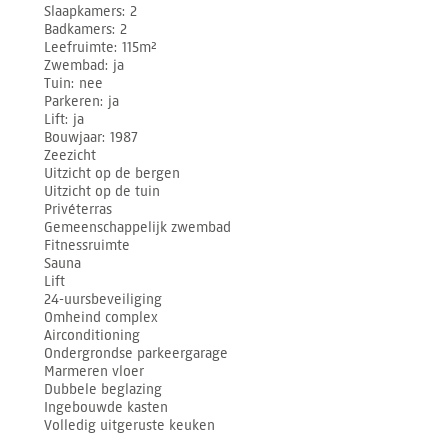
Slaapkamers
2
Badkamers
2
Leefruimte
115m²
Zwembad
ja
Tuin
nee
Parkeren
ja
Lift
ja
Bouwjaar
1987
Zeezicht
Uitzicht op de bergen
Uitzicht op de tuin
Privéterras
Gemeenschappelijk zwembad
Fitnessruimte
Sauna
Lift
24-uursbeveiliging
Omheind complex
Airconditioning
Ondergrondse parkeergarage
Marmeren vloer
Dubbele beglazing
Ingebouwde kasten
Volledig uitgeruste keuken