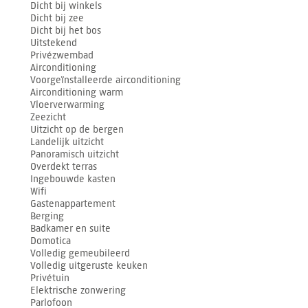
Dicht bij winkels
Dicht bij zee
Dicht bij het bos
Uitstekend
Privézwembad
Airconditioning
Voorgeïnstalleerde airconditioning
Airconditioning warm
Vloerverwarming
Zeezicht
Uitzicht op de bergen
Landelijk uitzicht
Panoramisch uitzicht
Overdekt terras
Ingebouwde kasten
Wifi
Gastenappartement
Berging
Badkamer en suite
Domotica
Volledig gemeubileerd
Volledig uitgeruste keuken
Privétuin
Elektrische zonwering
Parlofoon