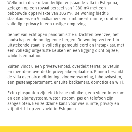
Welkom in deze uitzonderlijke vrijstaande villa in Estepona,
gelegen op een royaal perceel van 1.580 m² met een
bebouwde oppervlakte van 303 m². De woning biedt 5
slaapkamers en 5 badkamers en combineert ruimte, comfort en
volledige privacy in een rustige omgeving.
Geniet van echt open panoramische uitzichten over zee, het
landschap en de omliggende bergen. De woning verkeert in
uitstekende staat, is volledig gemeubileerd en instapklaar, met
een volledig uitgeruste keuken en een ligging dicht bij zee,
winkels en natuur.
Buiten vindt u een privézwembad, overdekt terras, privétuin
en meerdere overdekte privéparkeerplaatsen. Binnen beschikt
de villa over airconditioning, vloerverwarming, inbouwkasten,
een gastenappartement, ensuite badkamers, domotica en WiFi.
Extra pluspunten zijn elektrische rolluiken, een video-intercom
en een alarmsysteem. Water, stroom, gas en telefoon zijn
aangesloten. Een zeldzame kans voor wie ruimte, privacy en
vrij uitzicht op zee zoekt in Estepona.