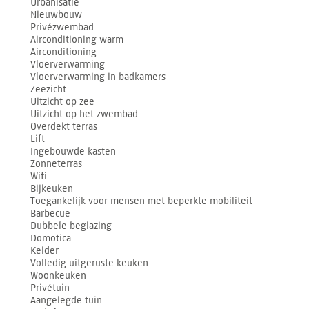
Urbanisatie
Nieuwbouw
Privézwembad
Airconditioning warm
Airconditioning
Vloerverwarming
Vloerverwarming in badkamers
Zeezicht
Uitzicht op zee
Uitzicht op het zwembad
Overdekt terras
Lift
Ingebouwde kasten
Zonneterras
Wifi
Bijkeuken
Toegankelijk voor mensen met beperkte mobiliteit
Barbecue
Dubbele beglazing
Domotica
Kelder
Volledig uitgeruste keuken
Woonkeuken
Privétuin
Aangelegde tuin