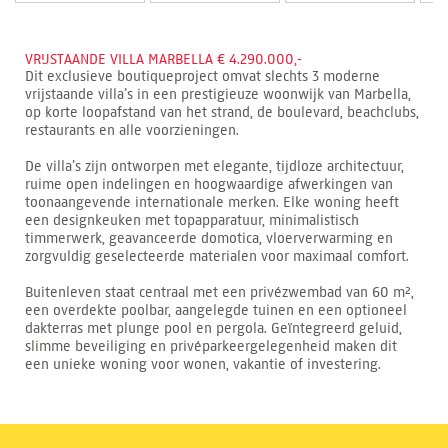
VRIJSTAANDE VILLA MARBELLA € 4.290.000,-
Dit exclusieve boutiqueproject omvat slechts 3 moderne
vrijstaande villa’s in een prestigieuze woonwijk van Marbella,
op korte loopafstand van het strand, de boulevard, beachclubs,
restaurants en alle voorzieningen.
De villa’s zijn ontworpen met elegante, tijdloze architectuur,
ruime open indelingen en hoogwaardige afwerkingen van
toonaangevende internationale merken. Elke woning heeft
een designkeuken met topapparatuur, minimalistisch
timmerwerk, geavanceerde domotica, vloerverwarming en
zorgvuldig geselecteerde materialen voor maximaal comfort.
Buitenleven staat centraal met een privézwembad van 60 m²,
een overdekte poolbar, aangelegde tuinen en een optioneel
dakterras met plunge pool en pergola. Geïntegreerd geluid,
slimme beveiliging en privéparkeergelegenheid maken dit
een unieke woning voor wonen, vakantie of investering.